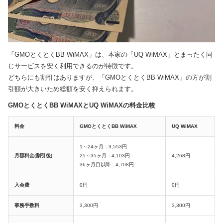
「GMOとくとくBB WiMAX」は、本家の「UQ WiMAX」とまったく同
じサービスを安く利用できるのが特徴です。
どちらにも割引はありますが、「GMOとくとくBB WiMAX」の方が割
引額が大きいため総額を安く抑えられます。
GMOとくとくBB WiMAXとUQ WiMAXの料金比較
料金
GMOとくとくBB WiMAX
UQ WiMAX
1～24ヶ月：3,553円
月額料金(割引後)
25～35ヶ月：4,103円
4,268円
36ヶ月目以降：4,708円
入会費
0円
0円
事務手数料
3,300円
3,300円