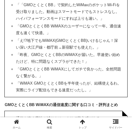
「「GMOとくとくBB」で契約したWiMaxのポケットWi-Fiを
受け取りました。動画はスマートモードでもストレスなし。
ハイパフォーマンスモードにすれば上りも速い。」
「GMOとくとくBB WiMAXのユーザーになって一年。通信速
度も速くて快適。」
「え!?地下でもWiMAX(GMOとくとくBB)いけるじゃん！深
い深い大江戸線・都庁前→新宿駅でも使えた。」
「昨夜、GMOとくとくBBのWiMAXが届いた。早速使い始め
たけど、特に問題なくスプラができた！」
「GMOとくとくBB WiMAXにしてガチで良かった。全然問題
なく繋がる。」
「WiMAX GMOとくとくBBを半年使ったが、結構使えるわ。
実際にライブ配信もできる速度だったし。」
GMOとくとくBB WiMAXの通信速度に関する口コミ・評判まとめ
通信も速く電池の減りもゆっくりで安心感がある
勢いで契約したが結構快適に使えている
ホーム
検索
トップ
サイドバー