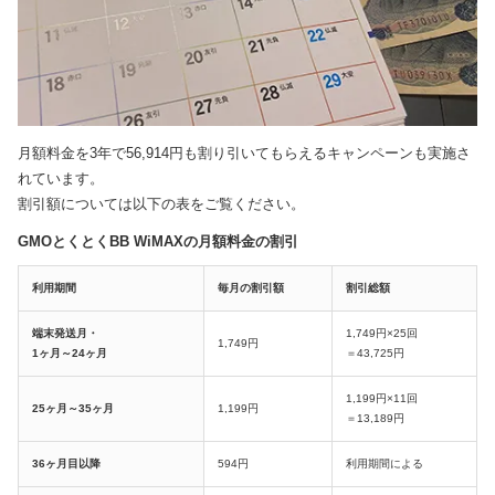
月額料金を3年で56,914円も割り引いてもらえるキャンペーンも実施さ
れています。
割引額については以下の表をご覧ください。
GMOとくとくBB WiMAXの月額料金の割引
利用期間
毎月の割引額
割引総額
端末発送月・
1,749円×25回
1,749円
1ヶ月～24ヶ月
＝43,725円
1,199円×11回
25ヶ月～35ヶ月
1,199円
＝13,189円
36ヶ月目以降
594円
利用期間による