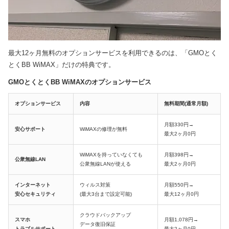
最大12ヶ月無料のオプションサービスを利用できるのは、「GMOとく
とくBB WiMAX」だけの特典です。
GMOとくとくBB WiMAXのオプションサービス
オプションサービス
内容
無料期間(通常月額)
月額330円→
安心サポート
WiMAXの修理が無料
最大2ヶ月0円
WiMAXを持っていなくても
月額398円→
公衆無線LAN
公衆無線LANが使える
最大2ヶ月0円
インターネット
ウィルス対策
月額550円→
安心セキュリティ
(最大3台まで設定可能)
最大12ヶ月0円
クラウドバックアップ
スマホ
月額1,078円→
データ復旧保証
トラブルサポート
最大2ヶ月0円